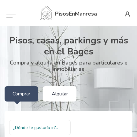
PisosEnManresa
Pisos, casas, parkings y más
en el Bages
Compra y alquila en Bages para particulares e
inmobiliarias
Comprar
Alquilar