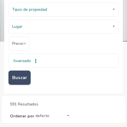
Tipos de propiedad
Lugar
Precio
Avanzado
Inicio
Inmobiliarias
Inmobiliarias
Buscar
591 Resultados
defecto
Ordenar por