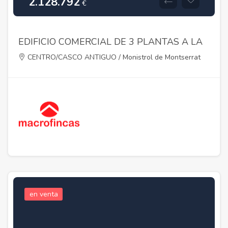
2.128.792
€
EDIFICIO COMERCIAL DE 3 PLANTAS A LA
VENTA EN PLENO CENTRO DE MONISTROL
CENTRO/CASCO ANTIGUO / Monistrol de Montserrat
DE MONTSERRAT
Monistrol de Montserrat,Barcelona 08227
en venta