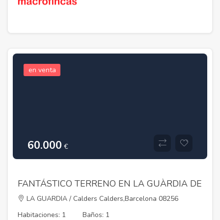
en venta
60.000
€
FANTÁSTICO TERRENO EN LA GUÀRDIA DE
CALDERS, CON PLANOS PARA EDIFICAR Y
LA GUARDIA / Calders Calders,Barcelona 08256
A UN PRECIO INCREÍBLE!
Habitaciones: 1
Baños: 1