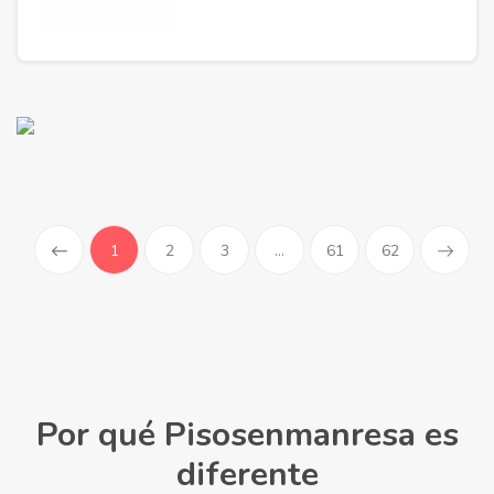
(current)
1
2
3
...
61
62
Por qué Pisosenmanresa es
diferente