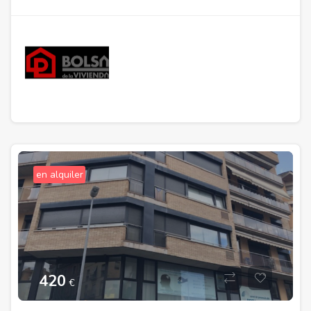
en alquiler
420
€