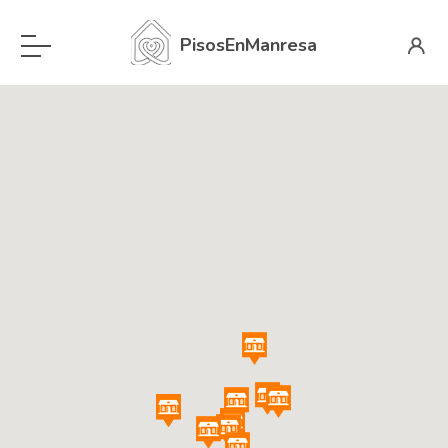
PisosEnManresa