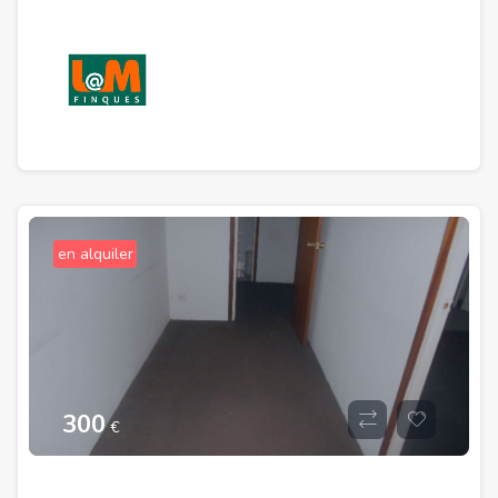
en alquiler
300
€