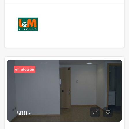
en alquiler
500
€