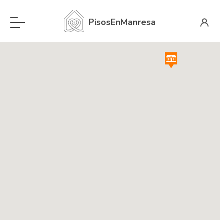
PisosEnManresa