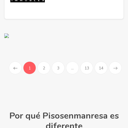
(current)
1
2
3
...
13
14
Por qué Pisosenmanresa es
diferente