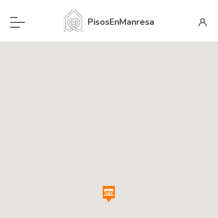
PisosEnManresa