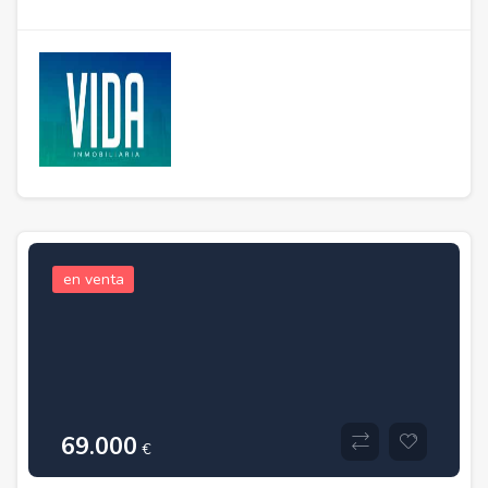
en venta
69.000
€