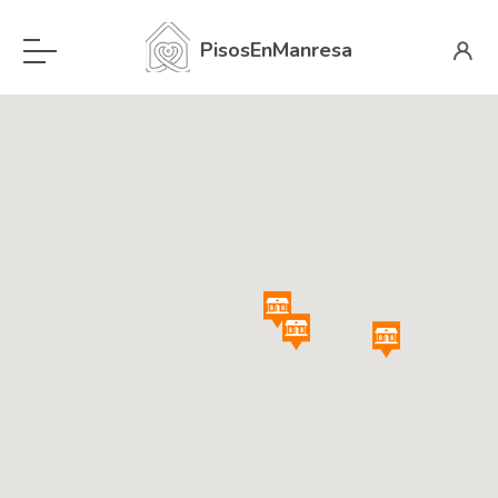
PisosEnManresa