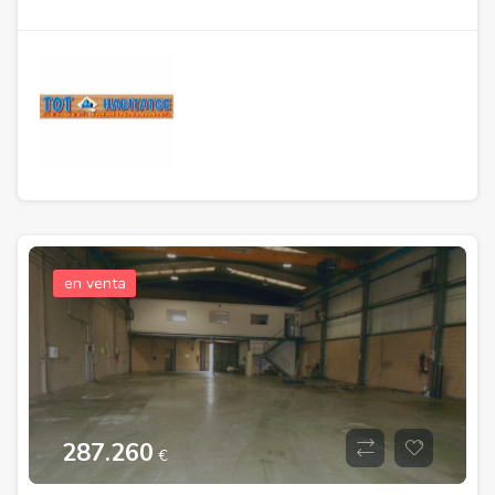
en venta
287.260
€