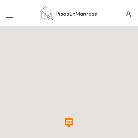
PisosEnManresa