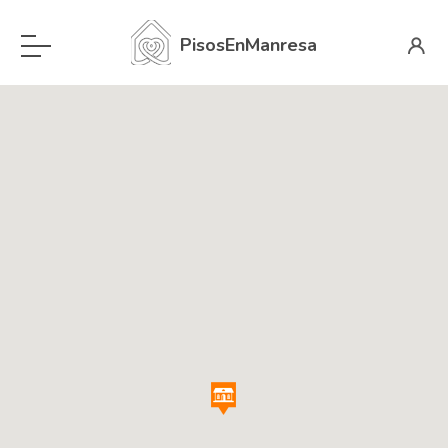
PisosEnManresa