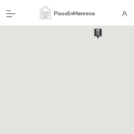
PisosEnManresa