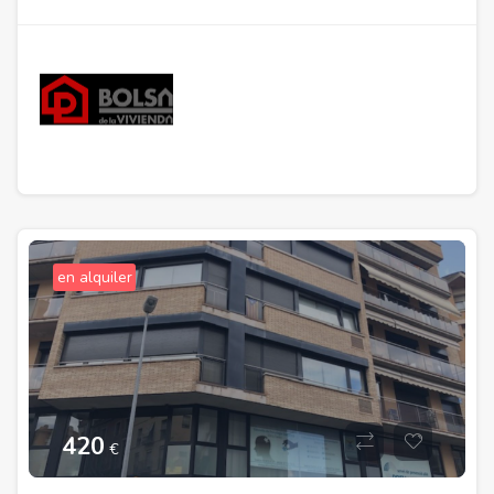
en alquiler
420
€