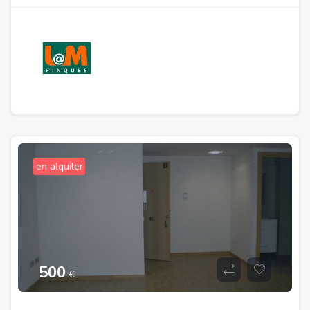
en alquiler
500
€