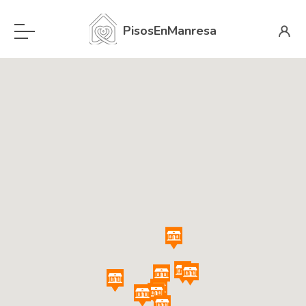
PisosEnManresa