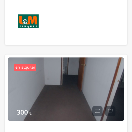
en alquiler
300
€