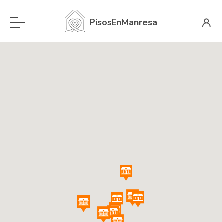
PisosEnManresa