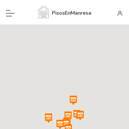
PisosEnManresa