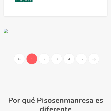
(current)
1
2
3
4
5
Por qué Pisosenmanresa es
diferente