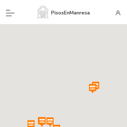
PisosEnManresa