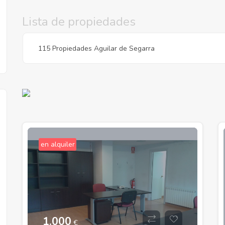
Lista de propiedades
115 Propiedades Aguilar de Segarra
en alquiler
€
€
€
€
1.000
€