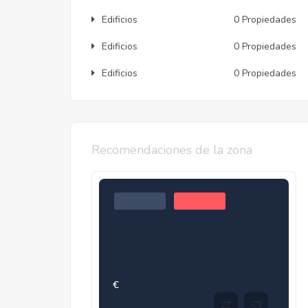
Edificios
0 Propiedades
Edificios
0 Propiedades
Edificios
0 Propiedades
Recomendaciones de la zona
€
€