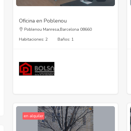
Oficina en Poblenou
Poblenou Manresa,Barcelona 08660
Habitaciones: 2
Baños: 1
:
:
:
:
en alquiler