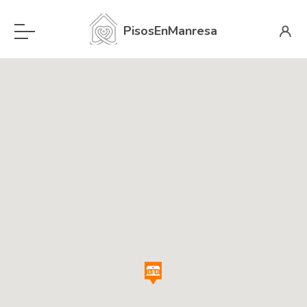
PisosEnManresa