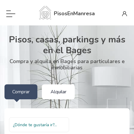
PisosEnManresa
Pisos, casas, parkings y más
en el Bages
Compra y alquila en Bages para particulares e
inmobiliarias
Comprar
Alquilar