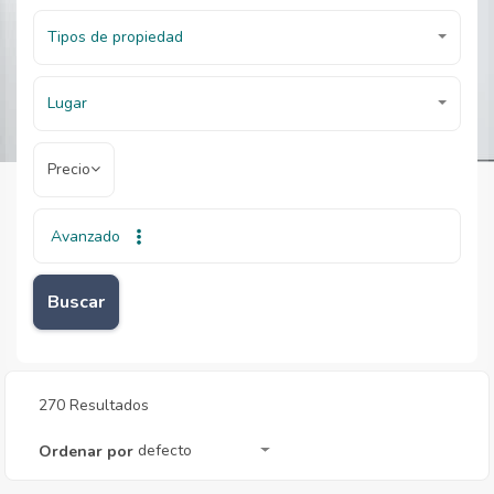
Tipos de propiedad
Lugar
Precio
Avanzado
Inicio
Inmobiliarias
Inmobiliarias
Buscar
270 Resultados
defecto
Ordenar por