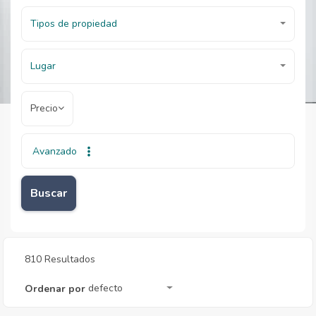
Tipos de propiedad
Lugar
Precio
Avanzado
Inicio
Inmobiliarias
Inmobiliarias
Buscar
810 Resultados
defecto
Ordenar por