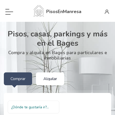
PisosEnManresa
Pisos, casas, parkings y más
en el Bages
Compra y alquila en Bages para particulares e
inmobiliarias
Comprar
Alquilar