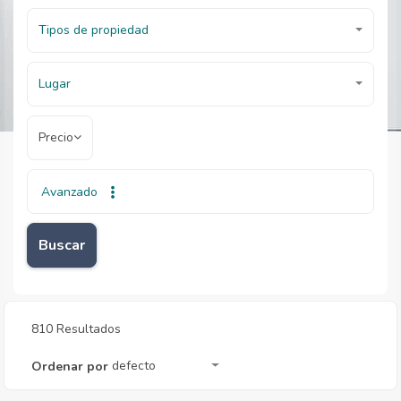
Tipos de propiedad
Lugar
Precio
Avanzado
Inicio
Inmobiliarias
Inmobiliarias
Buscar
810 Resultados
defecto
Ordenar por