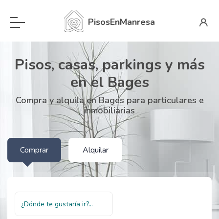
PisosEnManresa
Pisos, casas, parkings y más
en el Bages
Compra y alquila en Bages para particulares e
inmobiliarias
Comprar
Alquilar