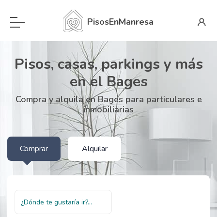
PisosEnManresa
Pisos, casas, parkings y más
en el Bages
Compra y alquila en Bages para particulares e
inmobiliarias
Comprar
Alquilar