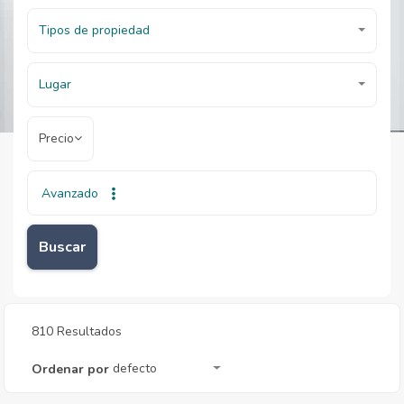
Tipos de propiedad
Lugar
Precio
Avanzado
Inicio
Inmobiliarias
Inmobiliarias
Buscar
810 Resultados
defecto
Ordenar por