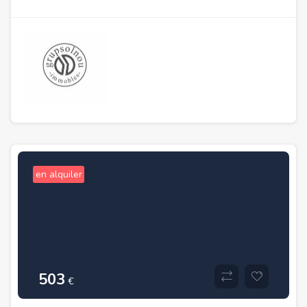
en alquiler
503
€