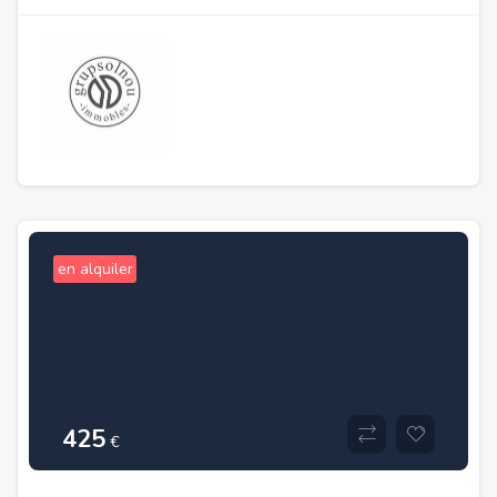
en alquiler
425
€