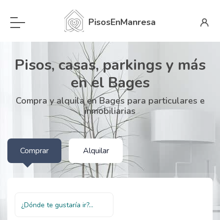
PisosEnManresa
Pisos, casas, parkings y más
en el Bages
Compra y alquila en Bages para particulares e
inmobiliarias
Comprar
Alquilar