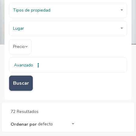
Tipos de propiedad
Lugar
Precio
Avanzado
Inicio
Inmobiliarias
Inmobiliarias
Buscar
72 Resultados
defecto
Ordenar por