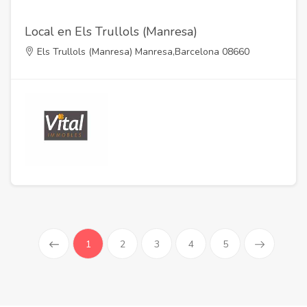
Local en Els Trullols (Manresa)
Els Trullols (Manresa) Manresa,Barcelona 08660
(current)
1
2
3
4
5