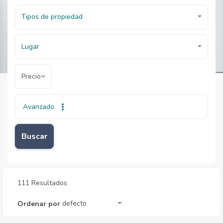
Tipos de propiedad
Lugar
Precio
Avanzado
Inicio
Inmobiliarias
Inmobiliarias
Buscar
111 Resultados
defecto
Ordenar por