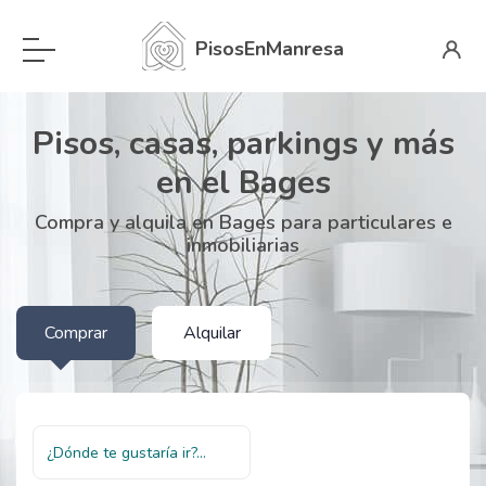
PisosEnManresa
Pisos, casas, parkings y más
en el Bages
Compra y alquila en Bages para particulares e
inmobiliarias
Comprar
Alquilar