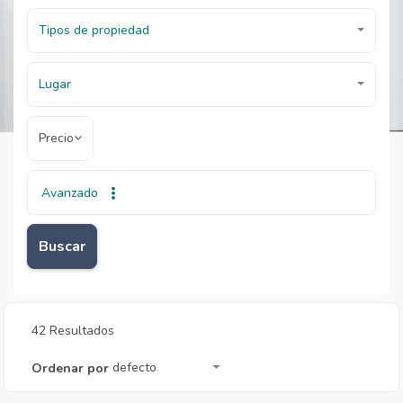
Tipos de propiedad
Lugar
Precio
Avanzado
Inicio
Inmobiliarias
Inmobiliarias
Buscar
42 Resultados
defecto
Ordenar por