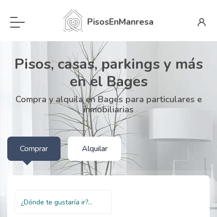
PisosEnManresa
Pisos, casas, parkings y más
en el Bages
Compra y alquila en Bages para particulares e
inmobiliarias
Comprar
Alquilar