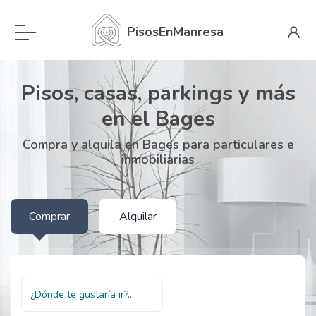
PisosEnManresa
Pisos, casas, parkings y más
en el Bages
Compra y alquila en Bages para particulares e
inmobiliarias
Comprar
Alquilar