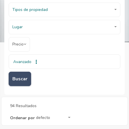
Tipos de propiedad
Lugar
Precio
Avanzado
Inicio
Inmobiliarias
Inmobiliarias
Buscar
94 Resultados
defecto
Ordenar por