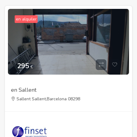
en alquiler
295
€
en Sallent
Sallent Sallent,Barcelona 08298