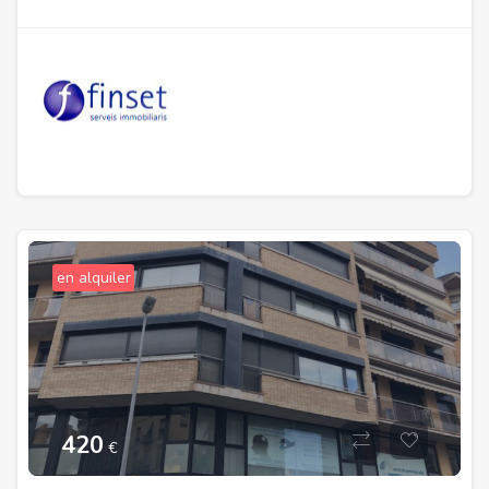
en alquiler
420
€